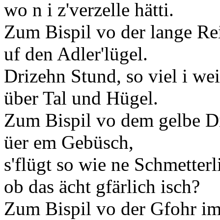
wo n i z'verzelle hätti.
Zum Bispil vo der lange Rei
uf den Adler'lügel.
Drizehn Stund, so viel i wei
über Tal und Hügel.
Zum Bispil vo dem gelbe D
üer em Gebüsch,
s'flügt so wie ne Schmetterl
ob das ächt gfärlich isch?
Zum Bispil vo der Gfohr i