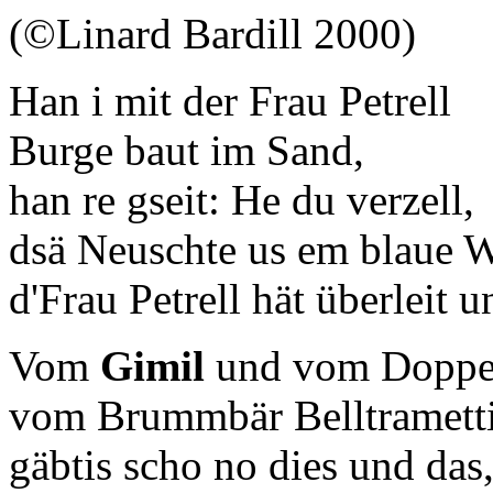
(©Linard Bardill 2000)
Han i mit der Frau Petrell
Burge baut im Sand,
han re gseit: He du verzell,
dsä Neuschte us em blaue 
d'Frau Petrell hät überleit u
Vom
Gimil
und vom Doppe
vom Brummbär Belltrametti
gäbtis scho no dies und das