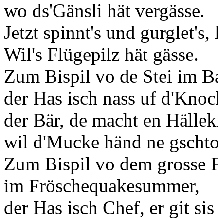
wo ds'Gänsli hät vergässe.
Jetzt spinnt's und gurglet's, 
Wil's Flügepilz hät gässe.
Zum Bispil vo de Stei im B
der Has isch nass uf d'Knoc
der Bär, de macht en Hällek
wil d'Mucke händ ne gschto
Zum Bispil vo dem grosse 
im Fröschequakesummer,
der Has isch Chef, er git sis